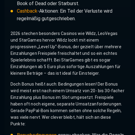
Book of Dead oder Starburst.
Cashback
-Aktionen: Ein Teil der Verluste wird
regelmäßig gutgeschrieben.
2026 stechen besonders Casinos wie Wildz, LeoVegas
und StarGames hervor. Wildz lockt mit einem
progressiven „Level Up“-Bonus, der gezielt über mehrere
Einzahlungen Freispiele freischaltet und so ein echtes
Spielerlebnis schafft. Bei StarGames gibt es sogar
Einzahlungen ab 5 Euro plus sofortige Auszahlungen für
kleinere Beträge – das ist ideal für Einsteiger.
Doch Bonus heißt auch: Bedingungen lesen! Der Bonus
wird meist erst nach einem Umsatz von 20- bis 30-facher
Einzahlung plus Bonus im Slot umgesetzt. Freispiele
haben oft noch eigene, separate Umsatzanforderungen.
Gerade PayPal-Boni kommen selten ohne solche Regeln,
was viele nervt. Wer clever bleibt, hält sich an diese
Punkte: