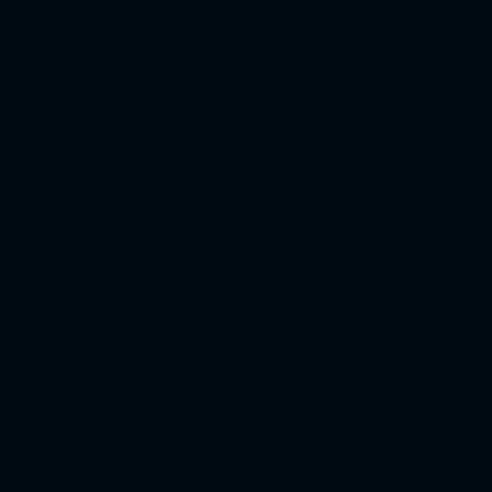
Support