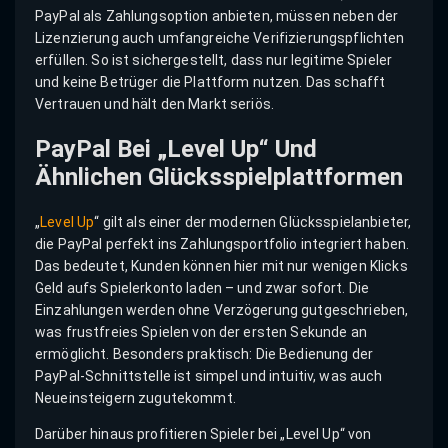
PayPal als Zahlungsoption anbieten, müssen neben der
Lizenzierung auch umfangreiche Verifizierungspflichten
erfüllen. So ist sichergestellt, dass nur legitime Spieler
und keine Betrüger die Plattform nutzen. Das schafft
Vertrauen und hält den Markt seriös.
PayPal Bei „Level Up“ Und
Ähnlichen Glücksspielplattformen
„
Level Up
“ gilt als einer der modernen Glücksspielanbieter,
die PayPal perfekt ins Zahlungsportfolio integriert haben.
Das bedeutet, Kunden können hier mit nur wenigen Klicks
Geld aufs Spielerkonto laden – und zwar sofort. Die
Einzahlungen werden ohne Verzögerung gutgeschrieben,
was frustfreies Spielen von der ersten Sekunde an
ermöglicht. Besonders praktisch: Die Bedienung der
PayPal-Schnittstelle ist simpel und intuitiv, was auch
Neueinsteigern zugutekommt.
Darüber hinaus profitieren Spieler bei „Level Up“ von