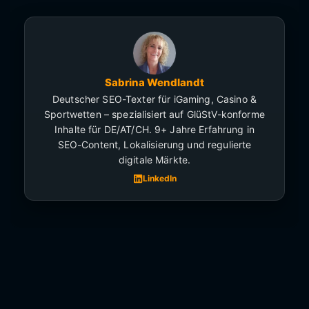
Sabrina Wendlandt
Deutscher SEO-Texter für iGaming, Casino &
Sportwetten – spezialisiert auf GlüStV-konforme
Inhalte für DE/AT/CH. 9+ Jahre Erfahrung in
SEO-Content, Lokalisierung und regulierte
digitale Märkte.
LinkedIn