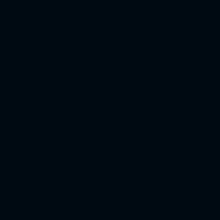
Bitcoin Einzahlung
ZAHLUNGSMETHODEN