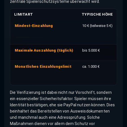
zentrale Spielerschutzsysteme überwacht wird.
LIMITART
TYPISCHE HÖHE
BE
Mindest-Einzahlung
10 € (teilweise 5 €)
Ma
Ca
se
Au
Maximale
Auszahlung
(täglich)
bis 5.000 €
Ab
vom
Monatliches Einzahlungslimit
ca. 1.000 €
Ges
ver
du
Sy
Die Verifizierung ist dabei nicht nur Vorschrift, sondern
ein essenzieller Sicherheitsfaktor. Spieler müssen ihre
Identität bestätigen, ehe sie PayPal nutzen können. Dies
beinhaltet das Bereitstellen von Ausweisdokumenten
und manchmal auch eine Adressprüfung. Solche
Maßnahmen dienen vor allem dem Schutz vor