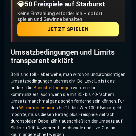
💎
50 Freispiele auf Starburst
Keine Einzahlung erforderlich – sofort
spielen und Gewinne behalten.
JETZT SPIELEN
Umsatzbedingungen und Limits
transparent erklärt
Boni sind toll – aber wehe, man wird von undurchsichtigen
Umsatzbedingungen überrascht. Bei LevelUp ist das
anders: Die
Bonusbedingungen
werden klar
kommuniziert, auch wenn sie mit 35- bis 40-fachem
Umsatz manchmal ganz schön fordernd sein können. Für
den
Willkommensbonus
heißt das: Wer 100 € Bonusgeld
möchte, muss diesen Betrag plus Freispiele vielfach
durchspielen. Dabei zählt ausschließlich der Umsatz auf
Slots zu 100 %, während Tischspiele und Live-Casino
kaum angerechnet werden.