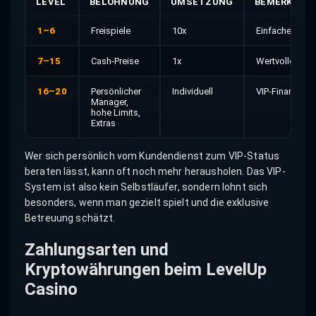
LEVEL
BELOHNUNG
UMSETZUNG
BEMERKUNG
1–6
Freispiele
10x
Einfache Kondi
7–15
Cash-Preise
1x
Wertvolle Ech
16–20
Persönlicher
Individuell
VIP-Finanzen u
Manager,
hohe Limits,
Extras
Wer sich persönlich vom Kundendienst zum VIP-Status
beraten lässt, kann oft noch mehr herausholen. Das VIP-
System ist also kein Selbstläufer, sondern lohnt sich
besonders, wenn man gezielt spielt und die exklusive
Betreuung schätzt.
Zahlungsarten und
Kryptowährungen beim LevelUp
Casino