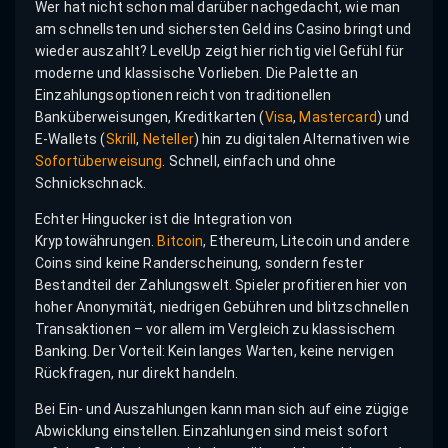
Wer hat nicht schon mal darüber nachgedacht, wie man
am schnellsten und sichersten Geld ins Casino bringt und
wieder auszahlt? LevelUp zeigt hier richtig viel Gefühl für
moderne und klassische Vorlieben. Die Palette an
Einzahlungsoptionen reicht von traditionellen
Banküberweisungen, Kreditkarten (
Visa
,
Mastercard
) und
E-Wallets (
Skrill
,
Neteller
) hin zu digitalen Alternativen wie
Sofortüberweisung
. Schnell, einfach und ohne
Schnickschnack.
Echter Hingucker ist die Integration von
Kryptowährungen.
Bitcoin
, Ethereum, Litecoin und andere
Coins sind keine Randerscheinung, sondern fester
Bestandteil der Zahlungswelt. Spieler profitieren hier von
hoher Anonymität, niedrigen Gebühren und blitzschnellen
Transaktionen – vor allem im Vergleich zu klassischem
Banking. Der Vorteil: Kein langes Warten, keine nervigen
Rückfragen, nur direkt handeln.
Bei Ein- und Auszahlungen kann man sich auf eine zügige
Abwicklung einstellen. Einzahlungen sind meist sofort