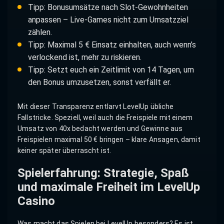
Tipp: Bonusumsätze nach Slot-Gewohnheiten
anpassen – Live-Games nicht zum Umsatzziel
zählen.
Tipp: Maximal 5 € Einsatz einhalten, auch wenn’s
verlockend ist, mehr zu riskieren.
Tipp: Setzt euch ein Zeitlimit von 14 Tagen, um
den Bonus umzusetzen, sonst verfällt er.
Mit dieser Transparenz entlarvt LevelUp übliche
Fallstricke. Speziell, weil auch die Freispiele mit einem
Umsatz von 40x bedacht werden und Gewinne aus
Freispielen maximal 50 € bringen – klare Ansagen, damit
keiner später überrascht ist.
Spielerfahrung: Strategie, Spaß
und maximale Freiheit im LevelUp
Casino
Was macht das Spielen bei LevelUp besonders? Es ist