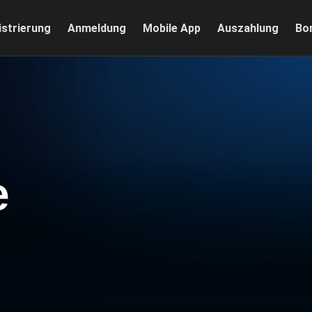
istrierung
Anmeldung
Mobile App
Auszahlung
Bo
e