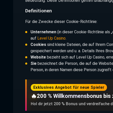
Bedeutung. Diese Definitionen gelten unabhängig 
Definitionen
Für die Zwecke dieser Cookie-Richtlinie:
Unternehmen
(in dieser Cookie-Richtlinie als
auf
Level Up Casino
.
Cookies
sind kleine Dateien, die auf Ihrem C
gespeichert werden und u. a. Details Ihres Bro
Website
bezieht sich auf Level Up Casino, err
Sie
bezeichnet die Person, die auf die Website 
Person, in deren Namen diese Person zugreift od
Exklusives Angebot für neue Spieler
🔥
200 % Willkommensbonus bis 
Hol dir jetzt 200 % Bonus und verdreifache 