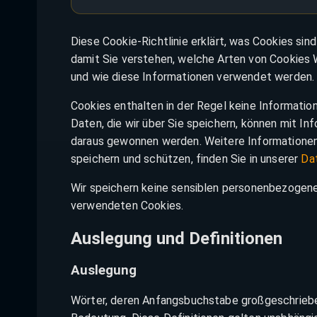
Diese Cookie-Richtlinie erklärt, was Cookies sind
damit Sie verstehen, welche Arten von Cookies 
und wie diese Informationen verwendet werden.
Cookies enthalten in der Regel keine Informatione
Daten, die wir über Sie speichern, können mit In
daraus gewonnen werden. Weitere Informationen
speichern und schützen, finden Sie in unserer
Dat
Wir speichern keine sensiblen personenbezogen
verwendeten Cookies.
Auslegung und Definitionen
Auslegung
Wörter, deren Anfangsbuchstabe großgeschrieben