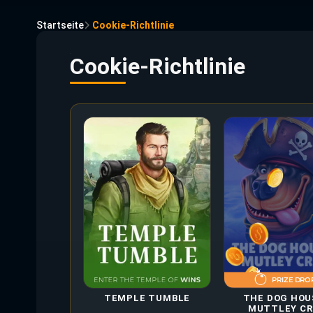
Startseite
Cookie-Richtlinie
Cookie-Richtlinie
TEMPLE TUMBLE
THE DOG HOU
MUTTLEY C