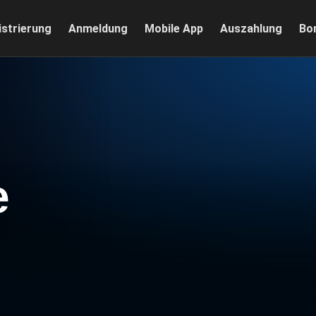
istrierung
Anmeldung
Mobile App
Auszahlung
Bo
e