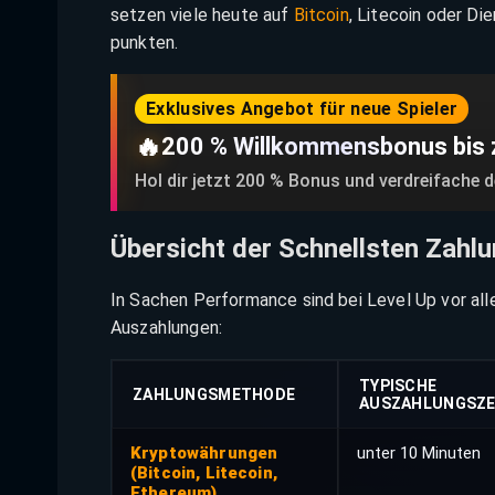
setzen viele heute auf
Bitcoin
, Litecoin oder Di
punkten.
Exklusives Angebot für neue Spieler
🔥
200 % Willkommensbonus bis 
Hol dir jetzt 200 % Bonus und verdreifache 
Übersicht der Schnellsten Zahl
In Sachen Performance sind bei Level Up vor al
Auszahlungen:
TYPISCHE
ZAHLUNGSMETHODE
AUSZAHLUNGSZE
Kryptowährungen
unter 10 Minuten
(Bitcoin, Litecoin,
Ethereum)