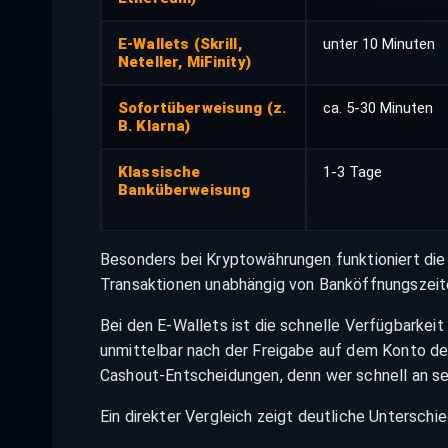
E-Wallets (Skrill,
unter 10 Minuten
Neteller, MiFinity)
Sofortüberweisung
(z.
ca. 5-30 Minuten
B.
Klarna
)
Klassische
1-3 Tage
Banküberweisung
Besonders bei Kryptowährungen funktioniert die
Transaktionen unabhängig von Banköffnungszeit
Bei den E-Wallets ist die schnelle Verfügbarkeit 
unmittelbar nach der Freigabe auf dem Konto der 
Cashout-Entscheidungen, denn wer schnell an se
Ein direkter Vergleich zeigt deutliche Unterschie