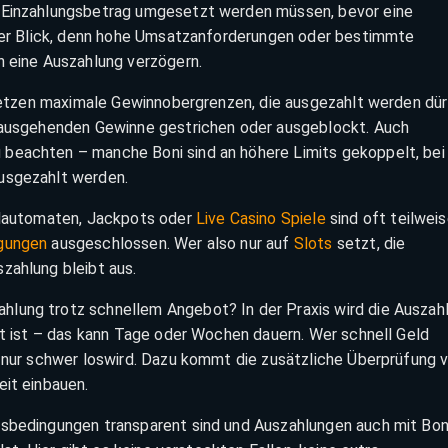
r Einzahlungsbetrag umgesetzt werden müssen, bevor eine
auer Blick, denn hohe Umsatzanforderungen oder bestimmte
n eine Auszahlung verzögern.
i setzen maximale Gewinnobergrenzen, die ausgezahlt werden dür
inausgehenden Gewinne gestrichen oder ausgeblockt. Auch
beachten – manche Boni sind an höhere Limits gekoppelt, bei
usgezahlt werden.
ielautomaten, Jackpots oder
Live Casino
Spiele
sind oft teilwei
gungen
ausgeschlossen. Wer also nur auf
Slots
setzt, die
zahlung bleibt aus.
lung trotz schnellem Angebot? In der Praxis wird die Auszah
elt ist – das kann Tage oder Wochen dauern. Wer schnell Geld
r nur schwer loswird. Dazu kommt die zusätzliche Überprüfung 
eit einbauen.
usbedingungen transparent sind und Auszahlungen auch mit Bo