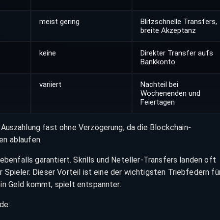
meist gering
Blitzschnelle Transfers,
breite Akzeptanz
keine
Direkter Transfer aufs
Bankkonto
variiert
Nachteil bei
Wochenenden und
Feiertagen
 Auszahlung fast ohne Verzögerung, da die Blockchain-
en ablaufen.
ebenfalls garantiert. Skrills und Neteller-Transfers landen oft
Spieler. Dieser Vorteil ist eine der wichtigsten Triebfedern fü
in Geld kommt, spielt entspannter.
de: